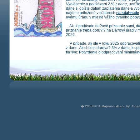
Vyhlásenie o poukázaní 2 % z dane
, uve?t
dane si opíšte dátum zaplatenia dane a vyp
nájdete priložené v súboroch
na stiahnutie
ovému úradu v mieste vášho trvalého pobyt
Ak si podávate da?ové priznanie sami, d
priznanie treba doru?i? na Da?ový úrad v m
2026.
V prípade, ak ste v roku 2025 odpracoval
z dane. Ak chcete darova? 3% z dane, k sp
tla?ivo: Potvrdenie o odpracovaní minimáln
� 2008-2011 Majak-no.sk and by Robert 