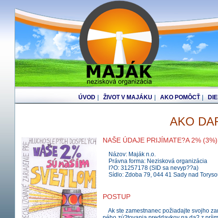
ÚVOD
|
ŽIVOT V MAJÁKU
|
AKO POMÔCŤ
|
DI
AKO DAR
NAŠE ÚDAJE PRIJÍMATE?A 2% (3%)
Názov: Maják n.o.
Právna forma: Nezisková organizácia
I?O: 31257178 (SID sa nevyp??a)
Sídlo: Zdoba 79, 044 41 Sady nad Toryso
POSTUP
Ak ste zamestnanec požiadajte svojho zam
ného zú?tovania preddavkov na da? z príjmo